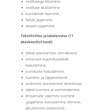
vestlusega liitumine;
vestluse alustamine;
kontaktide lisamine;
failide jagamine;
ekraani jagamine.
Tekstitöötlus ja tabelarvutus (11
akadeemilist tundi):
teksti sisestamise võimalused;
erinevate kujundusstiilide
kasutamine;
joonduste kasutamine;
number- ja täpploetelud;
andmete sisestamine lahtritesse;
tabeli loomine ja vormindamine;
lihtsamate valemite loomine
(jagamine, korrutamine, liitmine,
lahutamine, keskmine);