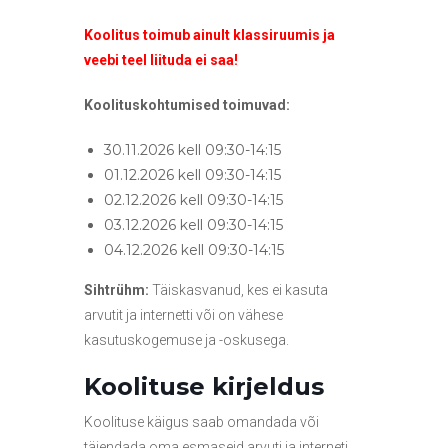
s
e
Koolitus toimub ainult klassiruumis ja
d
veebi teel liituda ei saa!
Koolituskohtumised toimuvad:
30.11.2026 kell 09:30-14:15
01.12.2026 kell 09:30-14:15
02.12.2026 kell 09:30-14:15
03.12.2026 kell 09:30-14:15
04.12.2026 kell 09:30-14:15
Sihtrühm:
Täiskasvanud, kes ei kasuta
arvutit ja internetti või on vähese
kasutuskogemuse ja -oskusega.
Koolituse kirjeldus
Koolituse käigus saab omandada või
täiendada oma esmaseid arvuti ja interneti