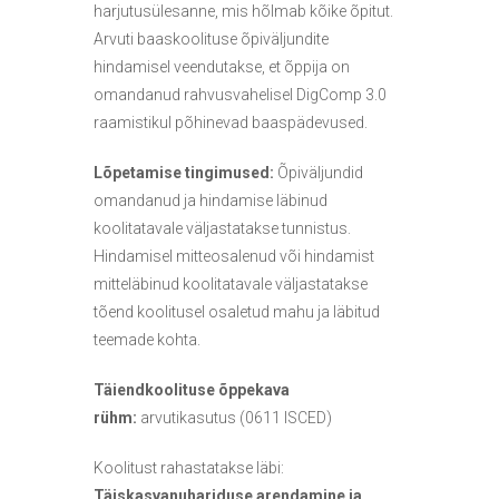
harjutusülesanne, mis hõlmab kõike õpitut.
Arvuti baaskoolituse õpiväljundite
hindamisel veendutakse, et õppija on
omandanud rahvusvahelisel DigComp 3.0
raamistikul põhinevad baaspädevused.
Lõpetamise tingimused:
Õpiväljundid
omandanud ja hindamise läbinud
koolitatavale väljastatakse tunnistus.
Hindamisel mitteosalenud või hindamist
mitteläbinud koolitatavale väljastatakse
tõend koolitusel osaletud mahu ja läbitud
teemade kohta.
Täiendkoolituse õppekava
rühm:
arvutikasutus (0611 ISCED)
Koolitust rahastatakse läbi:
Täiskasvanuhariduse arendamine ja