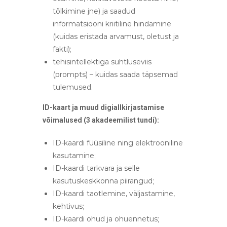
tõlkimine jne) ja saadud
informatsiooni kriitiline hindamine
(kuidas eristada arvamust, oletust ja
fakti);
tehisintellektiga suhtluseviis
(prompts) – kuidas saada täpsemad
tulemused.
ID-kaart ja muud digiallkirjastamise
võimalused (3 akadeemilist tundi):
ID-kaardi füüsiline ning elektrooniline
kasutamine;
ID-kaardi tarkvara ja selle
kasutuskeskkonna piirangud;
ID-kaardi taotlemine, väljastamine,
kehtivus;
ID-kaardi ohud ja ohuennetus;