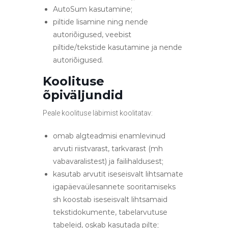
AutoSum kasutamine;
piltide lisamine ning nende
autoriõigused, veebist
piltide/tekstide kasutamine ja nende
autoriõigused.
Koolituse
õpiväljundid
Peale koolituse läbimist koolitatav:
omab algteadmisi enamlevinud
arvuti riistvarast, tarkvarast (mh
vabavaralistest) ja failihaldusest;
kasutab arvutit iseseisvalt lihtsamate
igapäevaülesannete sooritamiseks
sh koostab iseseisvalt lihtsamaid
tekstidokumente, tabelarvutuse
tabeleid, oskab kasutada pilte;