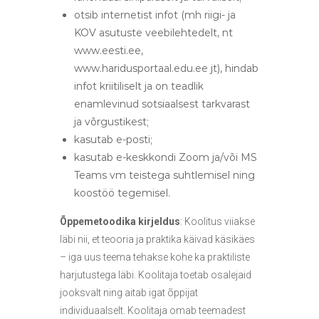
otsib internetist infot (mh riigi- ja
KOV asutuste veebilehtedelt, nt
www.eesti.ee,
www.haridusportaal.edu.ee jt), hindab
infot kriitiliselt ja on teadlik
enamlevinud sotsiaalsest tarkvarast
ja võrgustikest;
kasutab e-posti;
kasutab e-keskkondi Zoom ja/või MS
Teams vm teistega suhtlemisel ning
koostöö tegemisel.
Õppemetoodika kirjeldus
: Koolitus viiakse
läbi nii, et teooria ja praktika käivad käsikäes
– iga uus teema tehakse kohe ka praktiliste
harjutustega läbi. Koolitaja toetab osalejaid
jooksvalt ning aitab igat õppijat
individuaalselt. Koolitaja omab teemadest