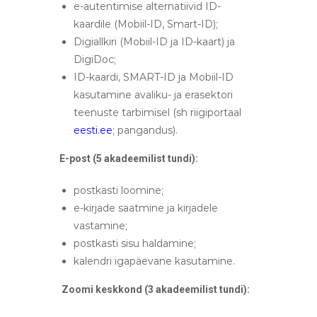
e-autentimise alternatiivid ID-
kaardile (Mobiil-ID, Smart-ID);
Digiallkiri (Mobiil-ID ja ID-kaart) ja
DigiDoc;
ID-kaardi, SMART-ID ja Mobiil-ID
kasutamine avaliku- ja erasektori
teenuste tarbimisel (sh riigiportaal
eesti.ee
; pangandus).
E-post (5 akadeemilist tundi):
postkasti loomine;
e-kirjade saatmine ja kirjadele
vastamine;
postkasti sisu haldamine;
kalendri igapäevane kasutamine.
Zoomi keskkond (3 akadeemilist tundi):