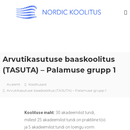
N
I
T
O
j
R
a
D
j
u
I
h
C
t
K
i
m
O
i
Arvutikasutuse baaskoolitus
O
s
L
a
(TASUTA) – Palamuse grupp 1
l
I
a
T
s
Avaleht
Koolitused
U
e
Arvutikasutuse baaskoolitus (TASUTA) – Palamuse grupp 1
d
S
k
o
o
Koolituse maht:
30 akadeemilist tundi,
l
i
millest 25 akadeemilist tundi on praktiline töö
t
ja 5 akadeemilist tundi on loengu vorm.
u