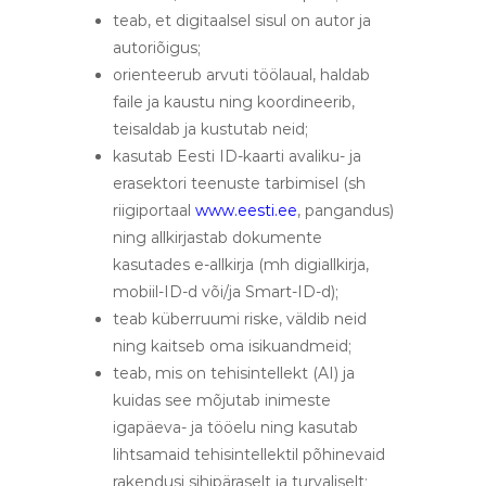
teab, et digitaalsel sisul on autor ja
autoriõigus;
orienteerub arvuti töölaual, haldab
faile ja kaustu ning koordineerib,
teisaldab ja kustutab neid;
kasutab Eesti ID-kaarti avaliku- ja
erasektori teenuste tarbimisel (sh
riigiportaal
www.eesti.ee
, pangandus)
ning allkirjastab dokumente
kasutades e-allkirja (mh digiallkirja,
mobiil-ID-d või/ja Smart-ID-d);
teab küberruumi riske, väldib neid
ning kaitseb oma isikuandmeid;
teab, mis on tehisintellekt (AI) ja
kuidas see mõjutab inimeste
igapäeva- ja tööelu ning kasutab
lihtsamaid tehisintellektil põhinevaid
rakendusi sihipäraselt ja turvaliselt;