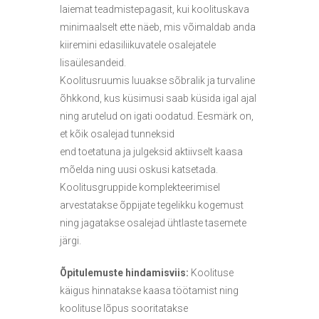
laiemat teadmistepagasit, kui koolituskava
minimaalselt ette näeb, mis võimaldab anda
kiiremini edasiliikuvatele osalejatele
lisaülesandeid.
Koolitusruumis luuakse sõbralik ja turvaline
õhkkond, kus küsimusi saab küsida igal ajal
ning arutelud on igati oodatud. Eesmärk on,
et kõik osalejad tunneksid
end toetatuna ja julgeksid aktiivselt kaasa
mõelda ning uusi oskusi katsetada.
Koolitusgruppide komplekteerimisel
arvestatakse õppijate tegelikku kogemust
ning jagatakse osalejad ühtlaste tasemete
järgi.
Õpitulemuste hindamisviis:
Koolituse
käigus hinnatakse kaasa töötamist ning
koolituse lõpus sooritatakse