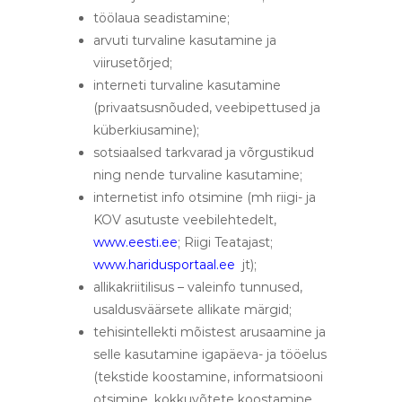
töölaua seadistamine;
arvuti turvaline kasutamine ja
viirusetõrjed;
interneti turvaline kasutamine
(privaatsusnõuded, veebipettused ja
küberkiusamine);
sotsiaalsed tarkvarad ja võrgustikud
ning nende turvaline kasutamine;
internetist info otsimine (mh riigi- ja
KOV asutuste veebilehtedelt,
www.eesti.ee
; Riigi Teatajast;
www.haridusportaal.ee
jt);
allikakriitilisus – valeinfo tunnused,
usaldusväärsete allikate märgid;
tehisintellekti mõistest arusaamine ja
selle kasutamine igapäeva- ja tööelus
(tekstide koostamine, informatsiooni
otsimine, kokkuvõtete koostamine,