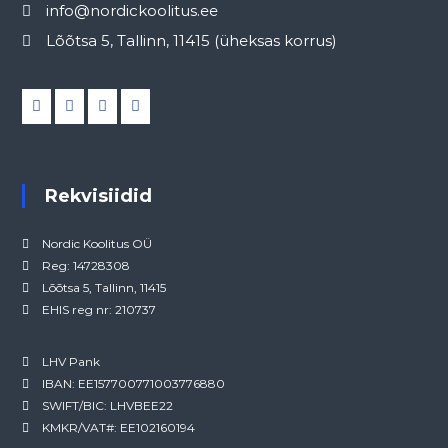
info@nordickoolitus.ee
Lõõtsa 5, Tallinn, 11415 (üheksas korrus)
Rekvisiidid
Nordic Koolitus OÜ
Reg: 14728308
Lõõtsa 5, Tallinn, 11415
EHIS reg nr: 210737
LHV Pank
IBAN: EE157700771003776880
SWIFT/BIC: LHVBEE22
KMKR/VAT#: EE102160194