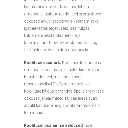
kasutamise oskusi. Koolituse läbinu
omandab vajalikud teadmised ja praktilised
oskused arvuti iseseisvaks kasutamiseks
igapäevastes tegevustes, sealhulgas
lihtsamate tekstidokumentide ja
tabelarvutuse tabelite koostamiseks ning
failihaldusprotsesside teostamiseks.
Koolituse eesmärk:
Koolituse tulemusena
omandab koolitatav digitaalse kirjaoskuse
baasteadmised, mis baseeruvad
rahvusvahelisel DigComp raamistikul.
Koolituse käigus omandab õppija praktilised
oskused ja teadmised, kuidas iseseisvalt
arvutit kasutada ning sooritada lihtsamaid
toiminguid.
Koolitusel osalemise eeldused
: huvi