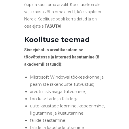
õppida kasutama arvutit. Koolitusele ei ole
vaja kaasa võtta oma arvutit, kõik vajalik on
Nordic Koolituse poolt korraldatud ja on
osalejatele
TASUTA
!
Koolituse teemad
Sissejuhatus arvutikasutamise
töövõtetesse ja interneti kasutamine (8
akadeemilist tundi):
Microsoft Windowsi töökeskkonna ja
peamiste rakenduste tutvustus;
arvuti riistvaraga tutvumine;
töö kaustade ja failidega;
uute kaustade loomine, kopeerimine,
liigutamine ja kustutamine;
failide taastamine;
failide ja kaustade otsimine;