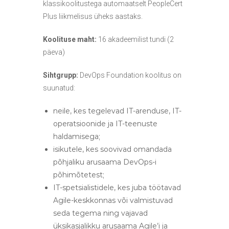
klassikoolitustega automaatselt PeopleCert
s
Plus liikmelisus üheks aastaks.
e
d
Koolituse maht:
16 akadeemilist tundi (2
päeva)
Sihtgrupp:
DevOps Foundation koolitus on
suunatud:
neile, kes tegelevad IT-arenduse, IT-
operatsioonide ja IT-teenuste
haldamisega;
isikutele, kes soovivad omandada
põhjaliku arusaama DevOps-i
põhimõtetest;
IT-spetsialistidele, kes juba töötavad
Agile-keskkonnas või valmistuvad
seda tegema ning vajavad
üksikasjalikku arusaama Agile’i ja