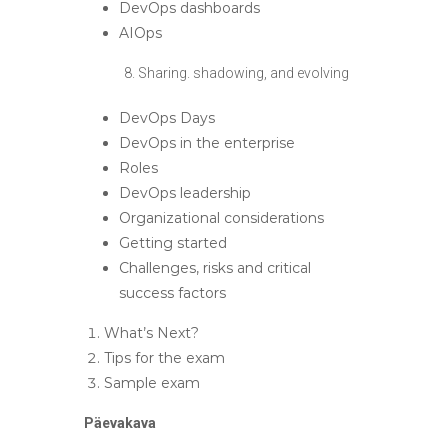
DevOps dashboards
AIOps
8. Sharing. shadowing, and evolving
DevOps Days
DevOps in the enterprise
Roles
DevOps leadership
Organizational considerations
Getting started
Challenges, risks and critical
success factors
What’s Next?
Tips for the exam
Sample exam
Päevakava