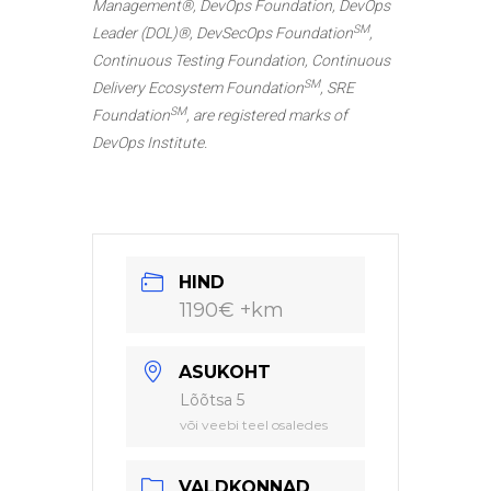
Management®, DevOps Foundation, DevOps
SM
Leader (DOL)®, DevSecOps Foundation
,
Continuous Testing Foundation, Continuous
SM
Delivery Ecosystem Foundation
, SRE
SM
Foundation
, are registered marks of
DevOps Institute.
HIND
1190€ +km
ASUKOHT
Lõõtsa 5
või veebi teel osaledes
VALDKONNAD