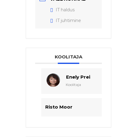
IT haldus
IT juhtimine
KOOLITAJA
Enely Prei
Koolitaja
Risto Moor