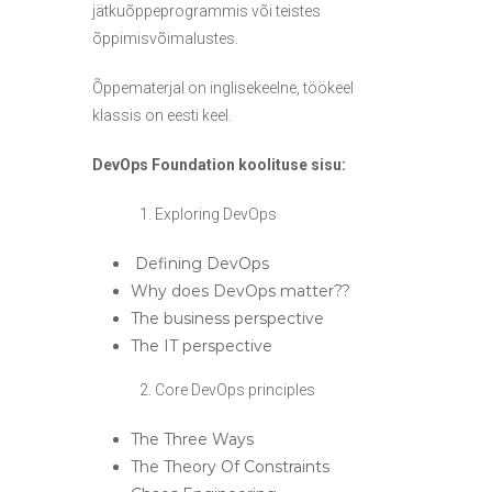
jätkuõppeprogrammis või teistes
õppimisvõimalustes.
Õppematerjal on inglisekeelne, töökeel
klassis on eesti keel.
DevOps Foundation koolituse sisu:
1. Exploring DevOps
Defining DevOps
Why does DevOps matter??
The business perspective
The IT perspective
2. Core DevOps principles
The Three Ways
The Theory Of Constraints