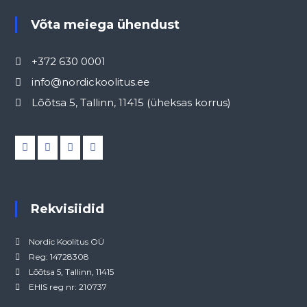
Võta meiega ühendust
+372 630 0001
info@nordickoolitus.ee
Lõõtsa 5, Tallinn, 11415 (üheksas korrus)
Rekvisiidid
Nordic Koolitus OÜ
Reg: 14728308
Lõõtsa 5, Tallinn, 11415
EHIS reg nr: 210737