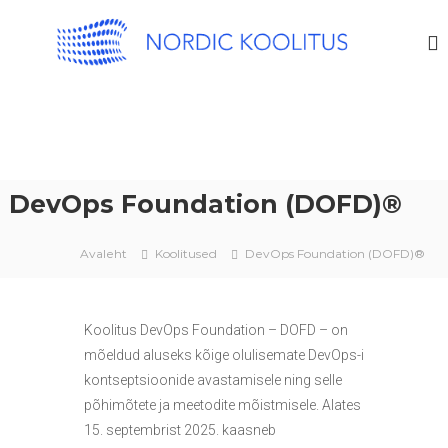
N
I
T
O
j
R
a
D
j
u
I
h
C
t
K
i
m
O
i
DevOps Foundation (DOFD)®
O
s
L
a
l
I
Avaleht
Koolitused
DevOps Foundation (DOFD)®
a
T
s
U
e
d
S
Koolitus DevOps Foundation – DOFD – on
k
o
mõeldud aluseks kõige olulisemate DevOps-i
o
kontseptsioonide avastamisele ning selle
l
põhimõtete ja meetodite mõistmisele. Alates
i
t
15. septembrist 2025. kaasneb
u