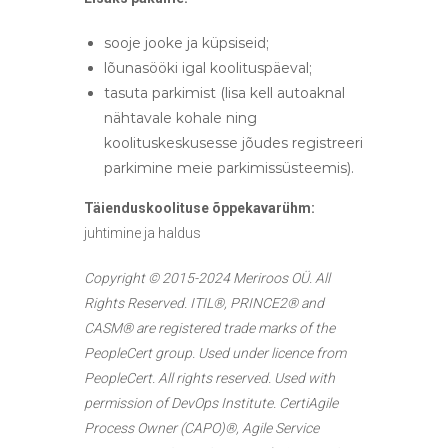
sooje jooke ja küpsiseid;
lõunasööki igal koolituspäeval;
tasuta parkimist (lisa kell autoaknal
nähtavale kohale ning
koolituskeskusesse jõudes registreeri
parkimine meie parkimissüsteemis).
Täienduskoolituse õppekavarühm:
juhtimine ja haldus
Copyright © 2015-2024 Meriroos OÜ. All
Rights Reserved.
ITIL®, PRINCE2® and
CASM® are registered trade marks of the
PeopleCert group. Used under licence from
PeopleCert. All rights reserved.
Used with
permission of DevOps Institute. CertiAgile
Process Owner (CAPO)®, Agile Service