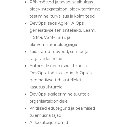
Põhimõtted ja tavad, sealhulgas
pidev integratsioon, pidev tarnimine,
testimine, turvalisus ja kolm teed
DevOpsi seos Agile’i, AIOps’i,
generatiivse tehisintellekti, Lean’i,
ITSM-i, VSM-i, SRE ja
platvormitehnoloogiaga
Täiustatud töövood, suhtlus ja
tagasisideahelad
Automatiseerimispraktikad ja
DevOpsi tööriistaketid, AIOps’i ja
generatiivse tehisintellekti
kasutusjuhtumid
DevOpsi skaleerimine suurtele
organisatsioonidele
Kriitilised edutegurid ja peamised
tulemusnäitajad
AI kasutusjuhtumid