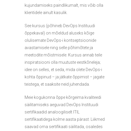
kujundamiseks paindlikumalt, mis võib olla
klientidele ainult kasulik.
See kursus (põhineb DevOps Instituudi
õppekaval) on mõeldud aluseks kõige
olulisemate DevOps-i kontseptsioonide
avastamisele ning selle põhimõtete ja
meetodite mõistmisele. Kursus annab teile
inspiratsiooni olla muutuste eestkõneleja;
idee on selles, et seda, mida olete DevOps-i
kohta õppinud – ja jätkate õppimist – jagate
teistega, et saaksite neid juhendada.
Meie kogukonna õppe kõrgeima kvaliteedi
säilitamiseks aeguvad DevOps Instituudi
sertifikaadid analoogiliselt ITIL
sertifikaatidega kolme aasta pärast. Liikmed
saavad oma sertifikaati säilitada, osaledes