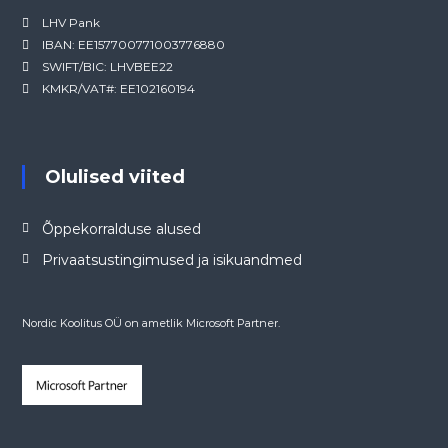
LHV Pank
IBAN: EE157700771003776880
SWIFT/BIC: LHVBEE22
KMKR/VAT#: EE102160194
Olulised viited
Õppekorralduse alused
Privaatsustingimused ja isikuandmed
Nordic Koolitus OÜ on ametlik Microsoft Partner.