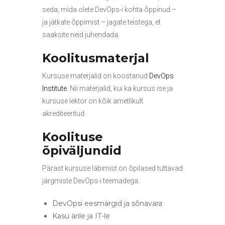
seda, mida olete DevOps-i kohta õppinud –
ja jätkate õppimist – jagate teistega, et
saaksite neid juhendada.
Koolitusmaterjal
Kursuse materjalid on koostanud
DevOps
Institute
. Nii materjalid, kui ka kursus ise ja
kursuse lektor on kõik ametlikult
akrediteeritud.
Koolituse
õpiväljundid
Pärast kursuse läbimist on õpilased tuttavad
järgmiste DevOps-i teemadega:
DevOpsi eesmärgid ja sõnavara
Kasu ärile ja IT-le