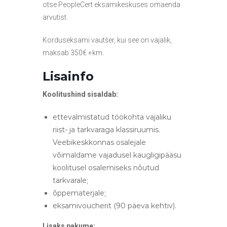
otse PeopleCert eksamikeskuses omaenda
arvutist.
Korduseksami vautšer, kui see on vajalik,
maksab 350€ +km.
Lisainfo
Koolitushind sisaldab:
ettevalmistatud töökohta vajaliku
riist- ja tarkvaraga klassiruumis.
Veebikeskkonnas osalejale
võimaldame vajadusel kaugligipääsu
koolitusel osalemiseks nõutud
tarkvarale;
õppematerjale;
eksamivoucherit (90 päeva kehtiv).
Lisaks pakume: