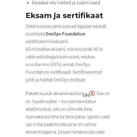
Reaalse elu näited ja tulemused
Eksam ja sertifikaat
Sellel kursuse järel saavad õppijad edukalt
sooritada
DevOps Foundation
sertifitseerimiseksami.
60-minutilise eksami, mis koosneb 40-st
valikvastustega küsimusest, edukas
sooritamine (65%) annab DevOps
Foundationi sertifikaadi. Sertifitseerimist
juhib ja haldab DevOps Institute.
Paketti kuulub eksamivautšer
. See on
nn. topeltvautšer – kui esimene katse
ebaõnnestub, siis on võimalik ilma
lisamaksuta teha ka teine katse. Igaüks valib
ise, millal peale koolitust ta on valmis
eksamit tegema. Eksam tehakse üle veebi