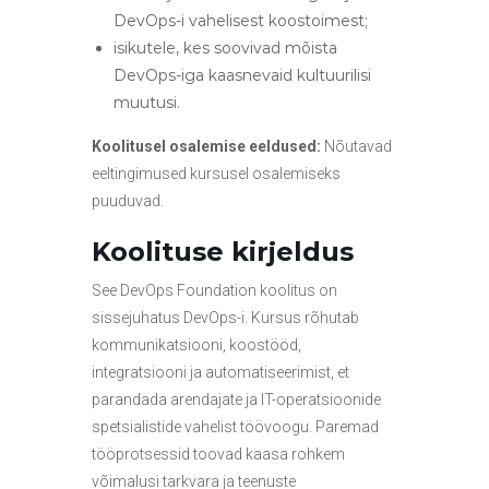
DevOps-i vahelisest koostoimest;
isikutele, kes soovivad mõista
DevOps-iga kaasnevaid kultuurilisi
muutusi.
Koolitusel osalemise eeldused:
Nõutavad
eeltingimused kursusel osalemiseks
puuduvad.
Koolituse kirjeldus
See DevOps Foundation koolitus on
sissejuhatus DevOps-i. Kursus rõhutab
kommunikatsiooni, koostööd,
integratsiooni ja automatiseerimist, et
parandada arendajate ja IT-operatsioonide
spetsialistide vahelist töövoogu. Paremad
tööprotsessid toovad kaasa rohkem
võimalusi tarkvara ja teenuste