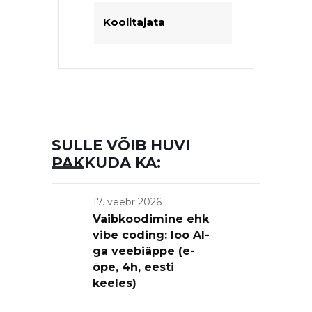
Koolitajata
SULLE VÕIB HUVI
PAKKUDA KA:
17. veebr 2026
Vaibkoodimine ehk
vibe coding: loo AI-
ga veebiäppe (e-
õpe, 4h, eesti
keeles)