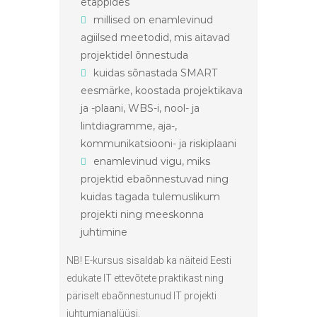
etappides
millised on enamlevinud
agiilsed meetodid, mis aitavad
projektidel õnnestuda
kuidas sõnastada SMART
eesmärke, koostada projektikava
ja -plaani, WBS-i, nool- ja
lintdiagramme, aja-,
kommunikatsiooni- ja riskiplaani
enamlevinud vigu, miks
projektid ebaõnnestuvad ning
kuidas tagada tulemuslikum
projekti ning meeskonna
juhtimine
NB! E-kursus sisaldab ka näiteid Eesti
edukate IT ettevõtete praktikast ning
päriselt ebaõnnestunud IT projekti
juhtumianalüüsi.