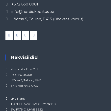
+372 630 0001
info@nordickoolitus.ee
Lõõtsa 5, Tallinn, 11415 (üheksas korrus)
Rekvisiidid
Nordic Koolitus OÜ
Reg: 14728308
Lõõtsa 5, Tallinn, 11415
EHIS reg nr: 210737
LHV Pank
IBAN: EE157700771003776880
SWIFT/BIC: LHVBEE22