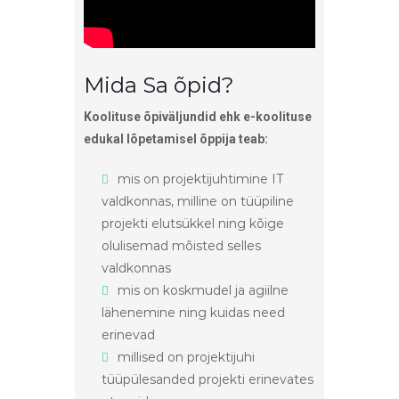
Mida Sa õpid?
Koolituse õpiväljundid ehk e-koolituse
edukal lõpetamisel õppija teab:
mis on projektijuhtimine IT
valdkonnas, milline on tüüpiline
projekti elutsükkel ning kõige
olulisemad mõisted selles
valdkonnas
mis on koskmudel ja agiilne
lähenemine ning kuidas need
erinevad
millised on projektijuhi
tüüpülesanded projekti erinevates