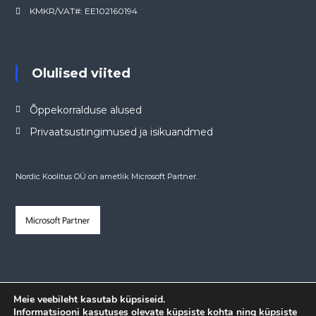
KMKR/VAT#: EE102160194
Olulised viited
Õppekorralduse alused
Privaatsustingimused ja isikuandmed
Nordic Koolitus OÜ on ametlik Microsoft Partner.
Meie veebileht kasutab küpsiseid.
Informatsiooni kasutuses olevate küpsiste kohta ning küpsiste