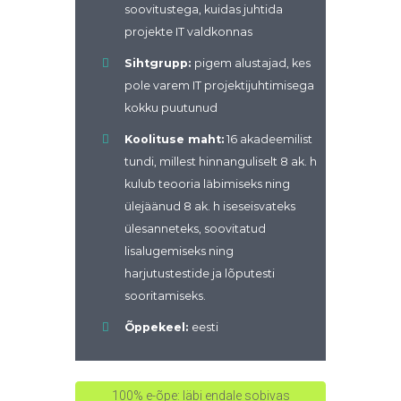
soovitustega, kuidas juhtida
s
e
projekte IT valdkonnas
d
Sihtgrupp:
pigem alustajad, kes
pole varem IT projektijuhtimisega
kokku puutunud
Koolituse maht:
16 akadeemilist
tundi, millest hinnanguliselt 8 ak. h
kulub teooria läbimiseks ning
ülejäänud 8 ak. h iseseisvateks
ülesanneteks, soovitatud
lisalugemiseks ning
harjutustestide ja lõputesti
sooritamiseks.
Õppekeel:
eesti
100% e-õpe: läbi endale sobivas