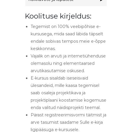
Koolituse kirjeldus:
Tegemist on 100% veebipõhise e-
kursusega, mida saad läbida täpselt
endale sobivas tempos meie e-õppe
keskkonnas.
Vajalik on arvuti ja internetiühenduse
olemasolu ning elementaarsed
arvutikasutamise oskused.
E-kursus sisaldab iseseisvaid
ülesandeid, mille kaasa tegemisel
saab osaleja projektikava ja
projektiplaani koostamise kogemuse
enda valitud näidisprojekti teemal.
Pärast registreerimisvormi täitmist ja
arve tasumist saadame Sulle e-kirja
ligipääsuga e-kursusele.