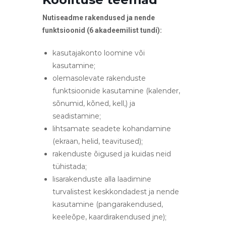
Nutiseadme rakendused ja nende
funktsioonid (6 akadeemilist tundi):
kasutajakonto loomine või
kasutamine;
olemasolevate rakenduste
funktsioonide kasutamine (kalender,
sõnumid, kõned, kell,) ja
seadistamine;
lihtsamate seadete kohandamine
(ekraan, helid, teavitused);
rakenduste õigused ja kuidas neid
tühistada;
lisarakenduste alla laadimine
turvalistest keskkondadest ja nende
kasutamine (pangarakendused,
keeleõpe, kaardirakendused jne);