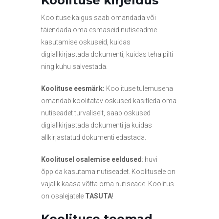
Koolituse kirjeldus
Koolituse käigus saab omandada või
täiendada oma esmaseid nutiseadme
kasutamise oskuseid, kuidas
digiallkirjastada dokumenti, kuidas teha pilti
ning kuhu salvestada.
Koolituse eesmärk:
Koolituse tulemusena
omandab koolitatav oskused käsitleda oma
nutiseadet turvaliselt, saab oskused
digiallkirjastada dokumenti ja kuidas
allkirjastatud dokumenti edastada.
Koolitusel osalemise eeldused
: huvi
õppida kasutama nutiseadet. Koolitusele on
vajalik kaasa võtta oma nutiseade. Koolitus
on osalejatele
TASUTA
!
Koolituse teemad