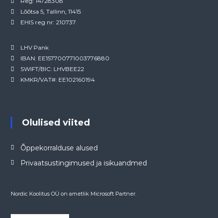
Reg: 14728308
Lõõtsa 5, Tallinn, 11415
EHIS reg nr: 210737
LHV Pank
IBAN: EE157700771003776880
SWIFT/BIC: LHVBEE22
KMKR/VAT#: EE102160194
Olulised viited
Õppekorralduse alused
Privaatsustingimused ja isikuandmed
Nordic Koolitus OÜ on ametlik Microsoft Partner.