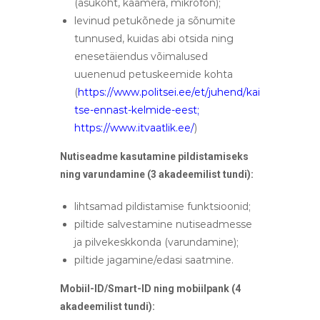
(asukoht, kaamera, mikrofon);
levinud petukõnede ja sõnumite
tunnused, kuidas abi otsida ning
enesetäiendus võimalused
uuenenud petuskeemide kohta
(
https://www.politsei.ee/et/juhend/kai
tse-ennast-kelmide-eest
;
https://www.itvaatlik.ee/
)
Nutiseadme kasutamine pildistamiseks
ning varundamine (3 akadeemilist tundi):
lihtsamad pildistamise funktsioonid;
piltide salvestamine nutiseadmesse
ja pilvekeskkonda (varundamine);
piltide jagamine/edasi saatmine.
Mobiil-ID/Smart-ID ning mobiilpank (4
akadeemilist tundi):