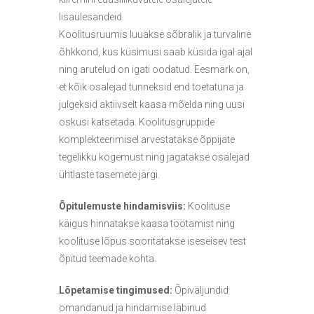
lisaülesandeid.
Koolitusruumis luuakse sõbralik ja turvaline
õhkkond, kus küsimusi saab küsida igal ajal
ning arutelud on igati oodatud. Eesmärk on,
et kõik osalejad tunneksid end toetatuna ja
julgeksid aktiivselt kaasa mõelda ning uusi
oskusi katsetada. Koolitusgruppide
komplekteerimisel arvestatakse õppijate
tegelikku kogemust ning jagatakse osalejad
ühtlaste tasemete järgi.
Õpitulemuste hindamisviis:
Koolituse
käigus hinnatakse kaasa töötamist ning
koolituse lõpus sooritatakse iseseisev test
õpitud teemade kohta.
Lõpetamise tingimused:
Õpiväljundid
omandanud ja hindamise läbinud