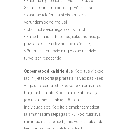
• kasutab riigiteenuseid, Mobiil-ID ja/või
Smart-ID ning mobiilipanga võimalusi;
• kasutab telefoniga pildistamise ja
varundamise võimalusi;
• otsib nutiseadmega veebist infot;
• kaitseb nutiseadme sisu, isikuandmeid ja
privaatsust, teab levinud petukõnede ja -
sõnumite tunnuseid ning oskab nendele
turvaliselt reageerida.
Õppemetoodika kirjeldus
: Koolitus viiakse
läbi nii, et teooria ja praktika käivad käsikäes
– iga uus teema tehakse kohe ka praktiliste
harjutustega läbi. Koolitaja toetab osalejaid
jooksvalt ning aitab igat õppijat
individuaalselt. Koolitaja omab teemadest
laiemat teadmistepagasit, kui koolituskava
minimaalselt ette näeb, mis võimaldab anda
kiiremini edasiliikuvatele osalejatele