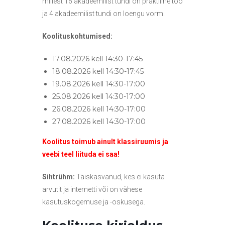
millest 16 akadeemilist tundi on praktiline töö
s
ja 4 akadeemilist tundi on loengu vorm.
e
d
Koolituskohtumised:
17.08.2026 kell 14:30-17:45
18.08.2026 kell 14:30-17:45
19.08.2026 kell 14:30-17:00
25.08.2026 kell 14:30-17:00
26.08.2026 kell 14:30-17:00
27.08.2026 kell 14:30-17:00
Koolitus toimub ainult klassiruumis ja
veebi teel liituda ei saa!
Sihtrühm:
Täiskasvanud, kes ei kasuta
arvutit ja internetti või on vähese
kasutuskogemuse ja -oskusega.