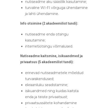
nutiseadme aku säästlik kasutamine;
turvaline WI-FI võrguga ühendamine
ja lahti ühendamine.
Info otsimine (2 akadeemilist tundi):
nutiseadme enda otsingu
kasutamine;
internetiotsingu võimalused.
Nutiseadme kaitsmine, isikuandmed ja
privaatsus (5 akadeemilist tundi):
erinevad nutiseadmetele mõeldud
turvarakendused;
ekraaniluku seadistamine;
isikuandmed ning kuidas kaitsta
enda ja teiste privaatsust;
privaatsussätete kohandamine