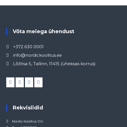
Võta meiega ühendust
+372 630 0001
info@nordickoolitus.ee
Lõõtsa 5, Tallinn, 11415 (üheksas korrus)
Rekvisiidid
Nordic Koolitus OÜ