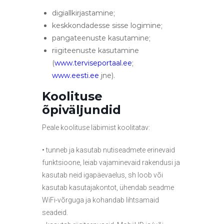
digiallkirjastamine;
keskkondadesse sisse logimine;
pangateenuste kasutamine;
riigiteenuste kasutamine
(
www.terviseportaal.e
e
;
www.eesti.ee
jne).
Koolituse
õpiväljundid
Peale koolituse läbimist koolitatav:
• tunneb ja kasutab nutiseadmete erinevaid
funktsioone, leiab vajaminevaid rakendusi ja
kasutab neid igapäevaelus, sh loob või
kasutab kasutajakontot, ühendab seadme
WiFi-võrguga ja kohandab lihtsamaid
seadeid.