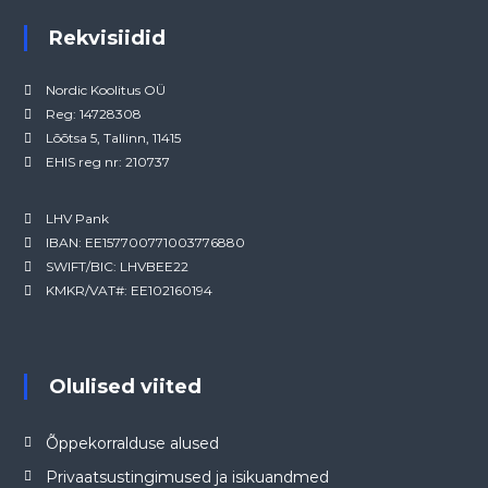
Rekvisiidid
Nordic Koolitus OÜ
Reg: 14728308
Lõõtsa 5, Tallinn, 11415
EHIS reg nr: 210737
LHV Pank
IBAN: EE157700771003776880
SWIFT/BIC: LHVBEE22
KMKR/VAT#: EE102160194
Olulised viited
Õppekorralduse alused
Privaatsustingimused ja isikuandmed