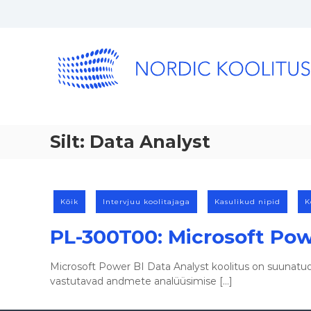
Silt:
Data Analyst
Kõik
Intervjuu koolitajaga
Kasulikud nipid
K
PL-300T00: Microsoft Pow
Microsoft Power BI Data Analyst koolitus on suunatud 
vastutavad andmete analüüsimise […]