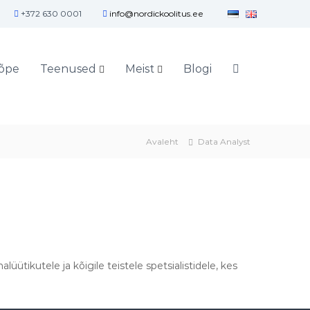
+372 630 0001
info@nordickoolitus.ee
õpe
Teenused
Meist
Blogi
Avaleht
Data Analyst
ikutele ja kõigile teistele spetsialistidele, kes