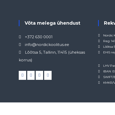
Võta meiega ühendust
Rek
Nordic 
+372 630 0001
Reg: 1
info@nordickoolitus.ee
Lõõtsa 5
Lõõtsa 5, Tallinn, 11415 (üheksas
EHIS re
korrus)
LHV Pa
IBAN: 
SWIFT/
KMKR/V