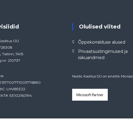
o
o
l
i
t
visiidid
Olulised viited
u
s
Koolitus OÜ
Õppekorralduse alused
e
4728308
d
Privaatsustingimused ja
, Tallinn, 11415
isikuandmed
g nr: 210737
nk
Nordic Koolitus OÜ on ametlik Microsof
EE157700771003776880
BIC: LHVBEE22
AT#: EE102160194