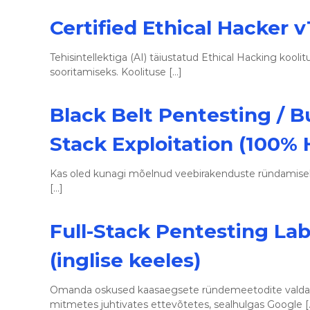
Certified Ethical Hacker v1
Tehisintellektiga (AI) täiustatud Ethical Hacking kooli
sooritamiseks. Koolituse […]
Black Belt Pentesting / B
Stack Exploitation (100% 
Kas oled kunagi mõelnud veebirakenduste ründamisele
[…]
Full-Stack Pentesting La
(inglise keeles)
Omanda oskused kaasaegsete ründe­meetodite valdam
mitmetes juhtivates ettevõtetes, sealhulgas Google [