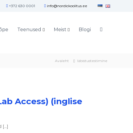
+372 630 0001
info@nordickoolitus.ee
õpe
Teenused
Meist
Blogi
Avaleht
läbistustestimine
Lab Access) (inglise
d […]