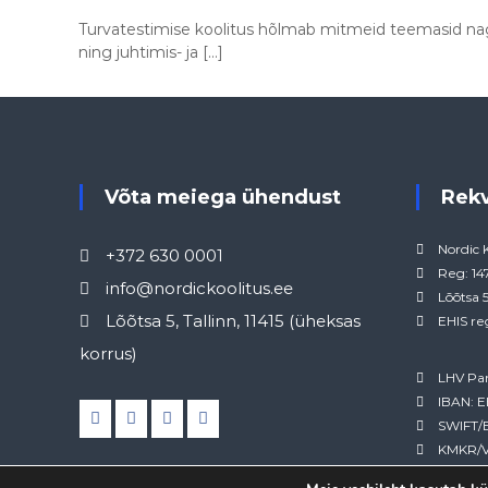
Turvatestimise koolitus hõlmab mitmeid teemasid na
ning juhtimis- ja […]
Võta meiega ühendust
Rek
Nordic 
+372 630 0001
Reg: 1
info@nordickoolitus.ee
Lõõtsa 5
Lõõtsa 5, Tallinn, 11415 (üheksas
EHIS re
korrus)
LHV Pa
IBAN: 
SWIFT/
KMKR/V