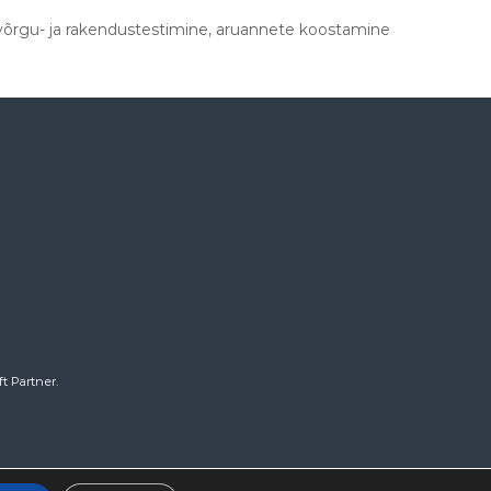
õrgu- ja rakendustestimine, aruannete koostamine
t Partner.