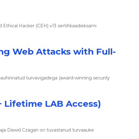
ed Ethical Hacker (CEH) v13 sertifikaadieksami
ing Web Attacks with Full-
 auhinnatud turvavigadega (award-winning security
+ Lifetime LAB Access)
taja Dawid Czagan on tuvastanud turvaauke