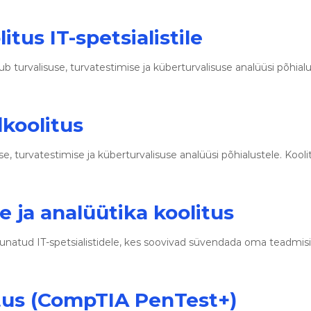
tus IT-spetsialistile
dub turvalisuse, turvatestimise ja küberturvalisuse analüüsi põhi
dkoolitus
use, turvatestimise ja küberturvalisuse analüüsi põhialustele. K
e ja analüütika koolitus
uunatud IT-spetsialistidele, kes soovivad süvendada oma teadmisi 
tus (CompTIA PenTest+)