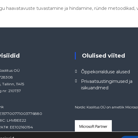
gu haavatavuste tuvastamine ja hindamine, ründe metoodikad, v
visiidid
Olulised viited
Koolitus OÜ
Õppekorralduse alused
4728308
Privaatsustingimused ja
, Tallinn, 11415
isikuandmed
g nr: 210737
nk
Nordic Koolitus OÜ on ametlik Microsof
EE157700771003776880
BIC: LHVBEE22
AT#: EE102160194