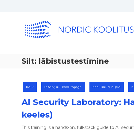
Silt:
läbistustestimine
Kõik
Intervjuu koolitajaga
Kasulikud nipid
K
AI Security Laboratory: H
keeles)
This training is a hands-on, full-stack guide to AI sec