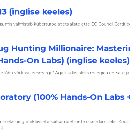
o
o
3 (inglise keeles)
l
i
tus, mis valmistab küberturbe spetsialiste ette EC-Council Certifi
t
u
s
e
ug Hunting Millionaire: Master
d
Hands-On Labs) (inglise keeles)
 lõbu või kasu eesmärgil? Aga kuidas oleks mängida ehtsate ja
boratory (100% Hands-On Labs 
iseks ning efektiivsete kaitsemeetmete rakendamiseks. Kooli
…]