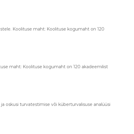
alustele. Koolituse maht: Koolituse kogumaht on 120
oolituse maht: Koolituse kogumaht on 120 akadeemilist
ja oskusi turvatestimise või küberturvalisuse analüüsi