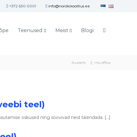
+372 630 0001
info@nordickoolitus.ee
õpe
Teenused
Meist
Blogi
Avaleht
ms office
veebi teel)
asutamise oskused ning soovivad neid täiendada. […]
eel)