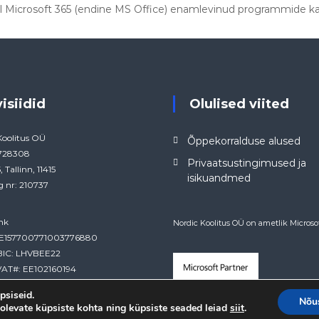
emel Microsoft 365 (endine MS Office) enamlevinud programmide k
visiidid
Olulised viited
Koolitus OÜ
Õppekorralduse alused
4728308
Privaatsustingimused ja
, Tallinn, 11415
isikuandmed
g nr: 210737
nk
Nordic Koolitus OÜ on ametlik Microsof
EE157700771003776880
BIC: LHVBEE22
AT#: EE102160194
psiseid.
Nõu
olevate küpsiste kohta ning küpsiste seaded leiad
.
siit