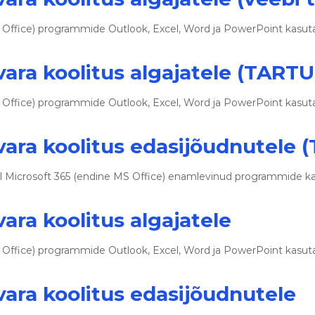
o
o
S Office) programmide Outlook, Excel, Word ja PowerPoint kasut
l
i
t
vara koolitus algajatele (TARTU
u
s
S Office) programmide Outlook, Excel, Word ja PowerPoint kasut
e
d
vara koolitus edasijõudnutele 
emel Microsoft 365 (endine MS Office) enamlevinud programmide k
ara koolitus algajatele
S Office) programmide Outlook, Excel, Word ja PowerPoint kasut
vara koolitus edasijõudnutele