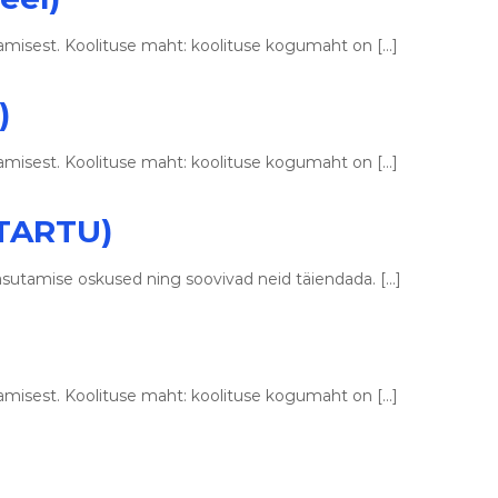
amisest. Koolituse maht: koolituse kogumaht on […]
)
amisest. Koolituse maht: koolituse kogumaht on […]
(TARTU)
asutamise oskused ning soovivad neid täiendada. […]
amisest. Koolituse maht: koolituse kogumaht on […]