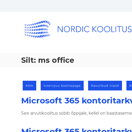
Silt:
ms office
Kõik
Intervjuu koolitajaga
Kasulikud nipid
K
Microsoft 365 kontoritark
See arvutikoolitus sobib õppijale, kellel on baastas
Microsoft 365 kontoritarkv