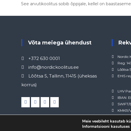
See arvutikoolitus sobib õppijale, kellel on baastas
Võta meiega ühendust
Rek
Nordic 
+372 630 0001
Reg: 1
info@nordickoolitus.ee
Lõõtsa 5
Lõõtsa 5, Tallinn, 11415 (üheksas
EHIS re
korrus)
LHV Pa
IBAN: 
SWIFT/
KMKR/V
Meie veebileht kasutab kü
Informatsiooni kasutuses 