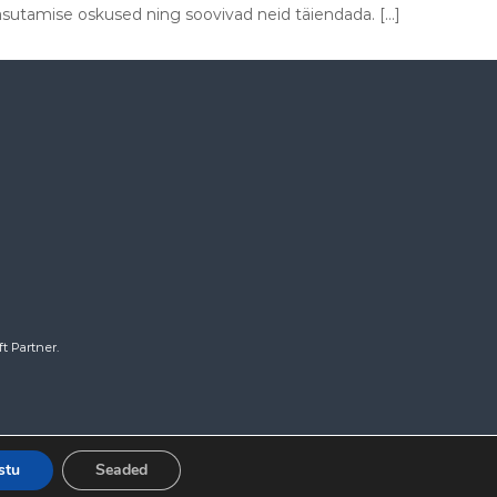
asutamise oskused ning soovivad neid täiendada. […]
t Partner.
stu
Seaded