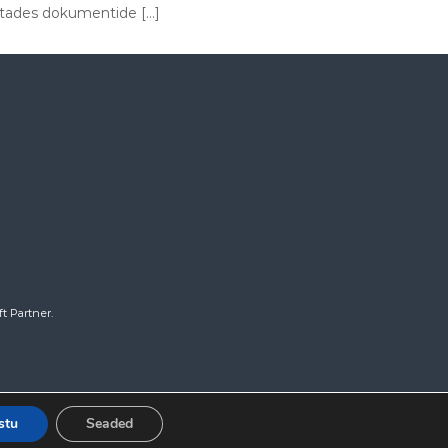
petades dokumentide […]
t Partner.
stu
Seaded