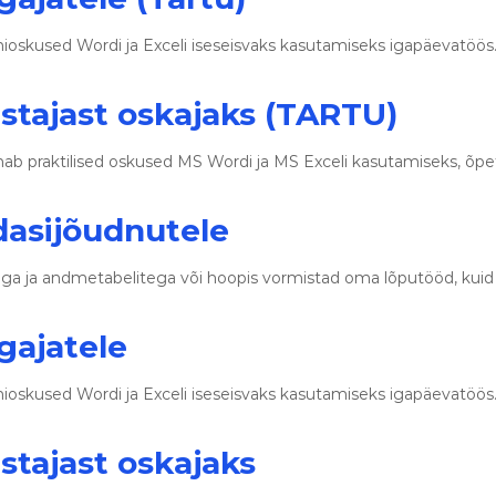
o
o
 põhioskused Wordi ja Exceli iseseisvaks kasutamiseks igapäevatö
l
i
t
stajast oskajaks (TARTU)
u
s
nnab praktilised oskused MS Wordi ja MS Exceli kasutamiseks, õ
e
d
edasijõudnutele
ega ja andmetabelitega või hoopis vormistad oma lõputööd, kui
lgajatele
 põhioskused Wordi ja Exceli iseseisvaks kasutamiseks igapäevatö
stajast oskajaks