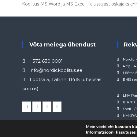
Koolitus MS Word ja MS Excel – alustajast oskajaks a
Võta meiega ühendust
Rek
Nordic 
+372 630 0001
Reg: 1
info@nordickoolitus.ee
Lõõtsa 5
Lõõtsa 5, Tallinn, 11415 (üheksas
EHIS re
korrus)
LHV Pa
IBAN: 
SWIFT/
KMKR/V
Meie veebileht kasutab kü
Informatsiooni kasutuses 