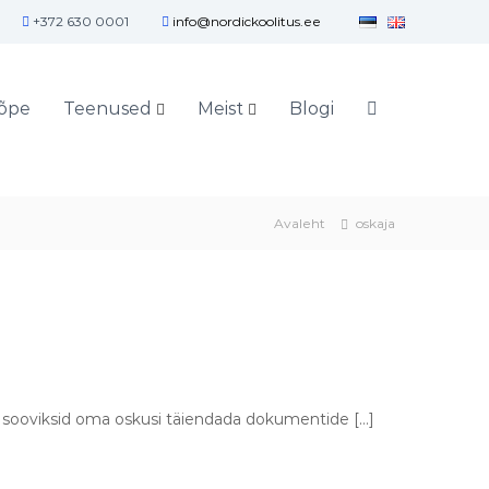
+372 630 0001
info@nordickoolitus.ee
õpe
Teenused
Meist
Blogi
Avaleht
oskaja
d sooviksid oma oskusi täiendada dokumentide […]