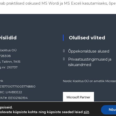
nnab praktilised oskused MS Wordi ja MS Exceli kasutamiseks, õ
visiidid
Olulised viited
Koolitus OÜ
Õppekorralduse alused
4728308
Privaatsustingimused ja
, Tallinn, 11415
isikuandmed
g nr: 210737
nk
Nordic Koolitus OÜ on ametlik Microsof
EE157700771003776880
BIC: LHVBEE22
AT#: EE102160194
psiseid.
Nõu
olevate küpsiste kohta ning küpsiste seaded leiad
.
siit