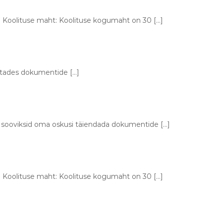
ös. Koolituse maht: Koolituse kogumaht on 30 […]
petades dokumentide […]
d sooviksid oma oskusi täiendada dokumentide […]
ös. Koolituse maht: Koolituse kogumaht on 30 […]