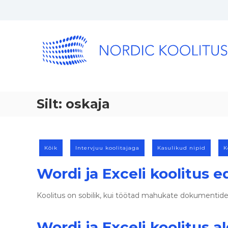
Silt:
oskaja
Kõik
Intervjuu koolitajaga
Kasulikud nipid
K
Wordi ja Exceli koolitus 
Koolitus on sobilik, kui töötad mahukate dokumentid
Wordi ja Exceli koolitus al