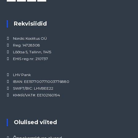
Rekvisiidid
Nordic Koolitus OÜ
Reg: 14728308
Lõõtsa 5, Tallinn, 11415
EHIS reg nr: 210737
LHV Pank
IBAN: EE157700771003776880
SWIFT/BIC: LHVBEE22
KMKR/VAT#: EE102160194
Olulised viited