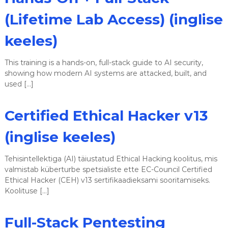
s
(Lifetime Lab Access) (inglise
e
d
keeles)
This training is a hands-on, full-stack guide to AI security,
showing how modern AI systems are attacked, built, and
used […]
Certified Ethical Hacker v13
(inglise keeles)
Tehisintellektiga (AI) täiustatud Ethical Hacking koolitus, mis
valmistab küberturbe spetsialiste ette EC-Council Certified
Ethical Hacker (CEH) v13 sertifikaadieksami sooritamiseks.
Koolituse […]
Full-Stack Pentesting