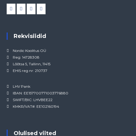
Rekvisiidid
Nordic Koolitus OÜ
Reg: 14728308
Lõõtsa 5, Tallinn, 11415
EHIS reg nr: 210737
LHV Pank
IBAN: EE157700771003776880
SWIFT/BIC: LHVBEE22
KMKR/VAT#: EE102160194
Olulised viited