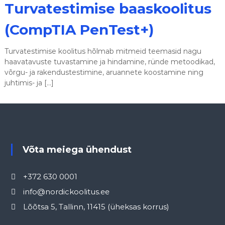
Turvatestimise baaskoolitus
(CompTIA PenTest+)
Turvatestimise koolitus hõlmab mitmeid teemasid nagu
haavatavuste tuvastamine ja hindamine, ründe metoodikad,
võrgu- ja rakendustestimine, aruannete koostamine ning
juhtimis- ja […]
Võta meiega ühendust
+372 630 0001
info@nordickoolitus.ee
Lõõtsa 5, Tallinn, 11415 (üheksas korrus)