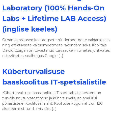
Laboratory (100% Hands-On
Labs + Lifetime LAB Access)
(inglise keeles)
Omanda oskused kaasaegsete ründe­meetodite valdamiseks
ning efektiivsete kaitsemeetmete rakendamiseks. Koolitaja
Dawid Czagan on tuvastanud turvaauke mitmetes juhtivates
ettevõtetes, sealhulgas Google […]
Küberturvalisuse
baaskoolitus IT-spetsialistile
Küberturvalisuse baaskoolitus IT-spetsialistile keskendub
turvalisuse, turvatestimise ja küberturvalisuse analüüsi
põhialustele. Koolituse maht: Koolituse kogumaht on 120
akadeemilist tundi, mis kõik […]