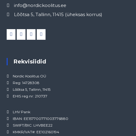
info@nordickoolitus.ee
Lõõtsa 5, Tallinn, 11415 (üheksas korrus)
Rekvisiidid
Nordic Koolitus OÜ
Reg: 14728308
Lõõtsa 5, Tallinn, 11415
EHIS reg nr: 210737
LHV Pank
IBAN: EE157700771003776880
SWIFT/BIC: LHVBEE22
KMKR/VAT#: EE102160194