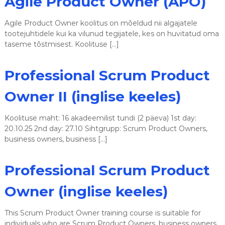
Agile Product Owner (APO)
s
e
Agile Product Owner koolitus on mõeldud nii algajatele
d
tootejuhtidele kui ka vilunud tegijatele, kes on huvitatud oma
taseme tõstmisest. Koolituse […]
Professional Scrum Product
Owner II (inglise keeles)
Koolituse maht: 16 akadeemilist tundi (2 päeva) 1st day:
20.10.25 2nd day: 27.10 Sihtgrupp: Scrum Product Owners,
business owners, business […]
Professional Scrum Product
Owner (inglise keeles)
This Scrum Product Owner training course is suitable for
individuals who are Scrum Product Owners, business owners,