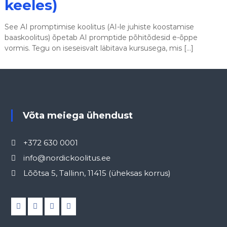
keeles)
See AI promptimise koolitus (AI-le juhiste koostamise
baaskoolitus) õpetab AI promptide põhitõdesid e-õppe
vormis. Tegu on iseseisvalt läbitava kursusega, mis […]
Võta meiega ühendust
+372 630 0001
info@nordickoolitus.ee
Lõõtsa 5, Tallinn, 11415 (üheksas korrus)