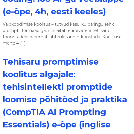
s
(e-õpe, 4h, eesti keeles)
e
d
Vaibkoodimise koolitus – tutvud kasuliku päringu (ehk
prompti) formaadiga, mis aitab erinevatele tehisaru
tööriistadele paremat lähteülesannet koostada. Koolituse
maht: 4 […]
Tehisaru promptimise
koolitus algajale:
tehisintellekti promptide
loomise põhitõed ja praktika
(CompTIA AI Prompting
Essentials) e-õpe (inglise