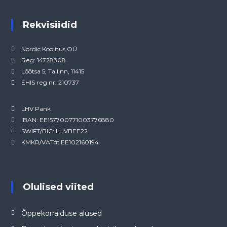
Rekvisiidid
Nordic Koolitus OÜ
Reg: 14728308
Lõõtsa 5, Tallinn, 11415
EHIS reg nr: 210737
LHV Pank
IBAN: EE157700771003776880
SWIFT/BIC: LHVBEE22
KMKR/VAT#: EE102160194
Olulised viited
Õppekorralduse alused