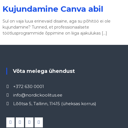
Kujundamine Canva abil
Sul on vaja luua erinevaid disaine, aga su põhitöö ei ole
kujundamine? Tunned, et professionaalsete
töötlusprogrammide õppimine on liiga ajakulukas […]
Võta meiega ühendust
+372 630 0001
info@nordickoolitus.ee
Lõõtsa 5, Tallinn, 11415 (üheksas korrus)