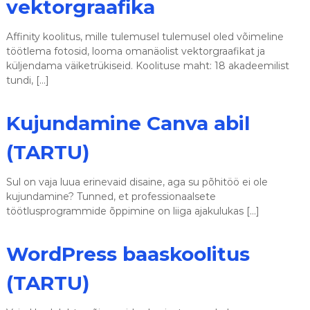
vektorgraafika
Affinity koolitus, mille tulemusel tulemusel oled võimeline
töötlema fotosid, looma omanäolist vektorgraafikat ja
küljendama väiketrükiseid. Koolituse maht: 18 akadeemilist
tundi, […]
Kujundamine Canva abil
(TARTU)
Sul on vaja luua erinevaid disaine, aga su põhitöö ei ole
kujundamine? Tunned, et professionaalsete
töötlusprogrammide õppimine on liiga ajakulukas […]
WordPress baaskoolitus
(TARTU)