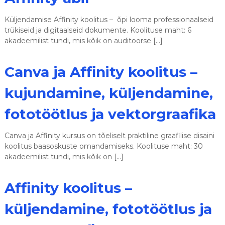
s
e
Küljendamise Affinity koolitus – õpi looma professionaalseid
d
trükiseid ja digitaalseid dokumente. Koolituse maht: 6
akadeemilist tundi, mis kõik on auditoorse […]
Canva ja Affinity koolitus –
kujundamine, küljendamine,
fototöötlus ja vektorgraafika
Canva ja Affinity kursus on tõeliselt praktiline graafilise disaini
koolitus baasoskuste omandamiseks. Koolituse maht: 30
akadeemilist tundi, mis kõik on […]
Affinity koolitus –
küljendamine, fototöötlus ja