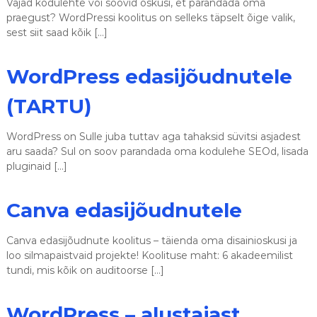
Vajad kodulehte või soovid oskusi, et parandada oma
praegust? WordPressi koolitus on selleks täpselt õige valik,
sest siit saad kõik […]
WordPress edasijõudnutele
(TARTU)
WordPress on Sulle juba tuttav aga tahaksid süvitsi asjadest
aru saada? Sul on soov parandada oma kodulehe SEOd, lisada
pluginaid […]
Canva edasijõudnutele
Canva edasijõudnute koolitus – täienda oma disainioskusi ja
loo silmapaistvaid projekte! Koolituse maht: 6 akadeemilist
tundi, mis kõik on auditoorse […]
WordPress – alustajast