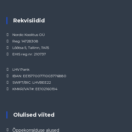
Rekvisiidid
Nordic Koolitus OÜ
Reg: 14728308
Lõõtsa 5, Tallinn, 11415
EHIS reg nr: 210737
LHV Pank
IBAN: EE157700771003776880
SWIFT/BIC: LHVBEE22
KMKR/VAT#: EE102160194
Olulised viited
Õppekorralduse alused