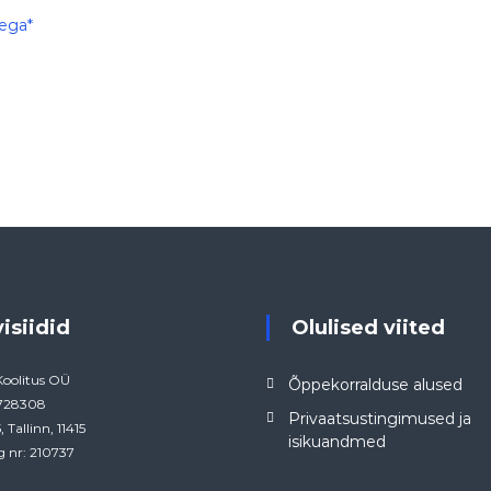
tega*
visiidid
Olulised viited
Koolitus OÜ
Õppekorralduse alused
4728308
Privaatsustingimused ja
, Tallinn, 11415
isikuandmed
g nr: 210737