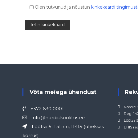
Olen tutvunud ja nõustun
kinkekaardi tingimus
Võta meiega ühendust
Rek
Nordic 
+372 630 0001
Reg: 1
info@nordickoolitus.ee
Lõõtsa 5
Lõõtsa 5, Tallinn, 11415 (üheksas
EHIS re
korrus)