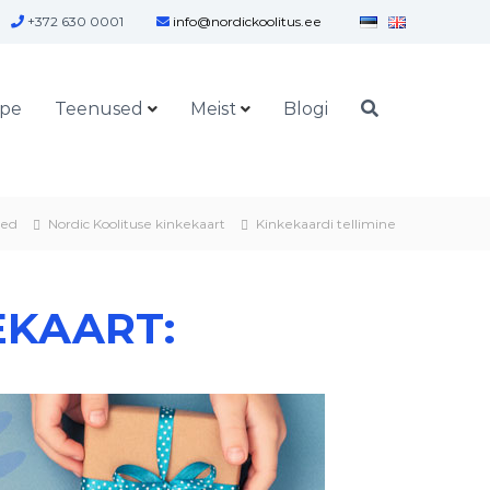
+372 630 0001
info@nordickoolitus.ee
õpe
Teenused
Meist
Blogi
sed
Nordic Koolituse kinkekaart
Kinkekaardi tellimine
EKAART: