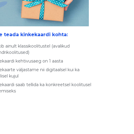
e teada kinkekaardi kohta:
ib ainult klassikoolitustel (avalikud
ndrikoolitused)
ekaardi kehtivusaeg on 1 aasta
ekaarte väljastame nii digitaalsel kui ka
lisel kujul
ekaardi saab tellida ka konkreetsel koolitusel
emiseks