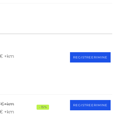
€ +km
REGISTREERIMINE
7€+km
REGISTREERIMINE
- 15 %
€ +km