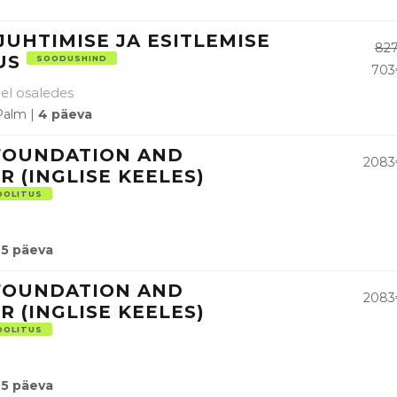
JUHTIMISE JA ESITLEMISE
82
US
SOODUSHIND
703
eel osaledes
Palm |
4 päeva
 FOUNDATION AND
2083
R (INGLISE KEELES)
OOLITUS
5 päeva
 FOUNDATION AND
2083
R (INGLISE KEELES)
OOLITUS
5 päeva