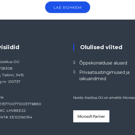
LAE ROHKEM
visiidid
Olulised viited
Koolitus OÜ
Õppekorralduse alused
4728308
Privaatsustingimused ja
, Tallinn, 11415
isikuandmed
g nr: 210737
nk
Nordic Koolitus OÜ on ametlik Microsof
EE157700771003776880
BIC: LHVBEE22
AT#: EE102160194