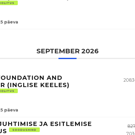
OOLITUS
5 päeva
SEPTEMBER 2026
 FOUNDATION AND
2083
R (INGLISE KEELES)
OOLITUS
5 päeva
JUHTIMISE JA ESITLEMISE
82
US
SOODUSHIND
703