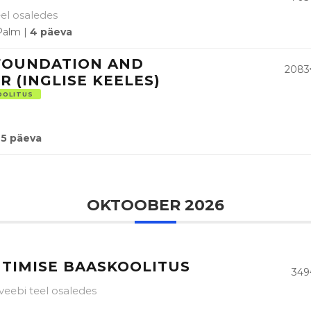
eel osaledes
Palm |
4 päeva
 FOUNDATION AND
2083
R (INGLISE KEELES)
OOLITUS
5 päeva
OKTOOBER 2026
TIMISE BAASKOOLITUS
349
i veebi teel osaledes