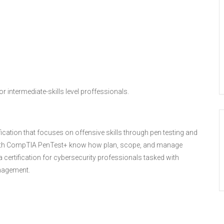
o
o
l
i
t
u
s
e
d
 intermediate-skills level proffessionals.
ification that focuses on offensive skills through pen testing and
 with CompTIA PenTest+ know how plan, scope, and manage
certification for cybersecurity professionals tasked with
anagement.