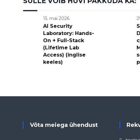
SULLE VÕIB HUVI PAKKUDA KA:
15. mai 2026
2
AI Security
S
Laboratory: Hands-
D
On + Full-Stack
c
(Lifetime Lab
M
Access) (inglise
s
keeles)
p
Võta meiega ühendust
Rek
Nordic 