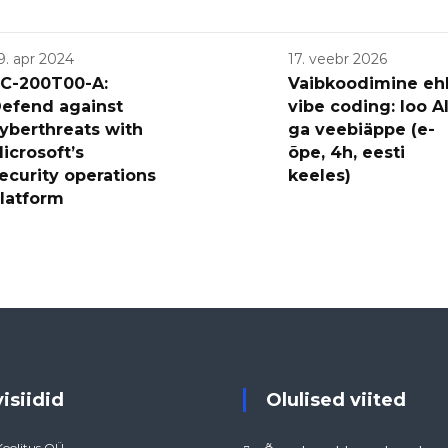
9. apr 2024
17. veebr 2026
C-200T00-A:
Vaibkoodimine eh
efend against
vibe coding: loo AI
yberthreats with
ga veebiäppe (e-
icrosoft’s
õpe, 4h, eesti
ecurity operations
keeles)
latform
visiidid
Olulised viited
Koolitus OÜ