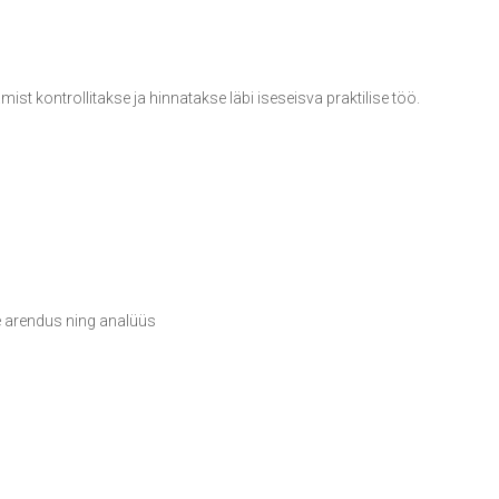
mist kontrollitakse ja hinnatakse läbi iseseisva praktilise töö.
e arendus ning analüüs