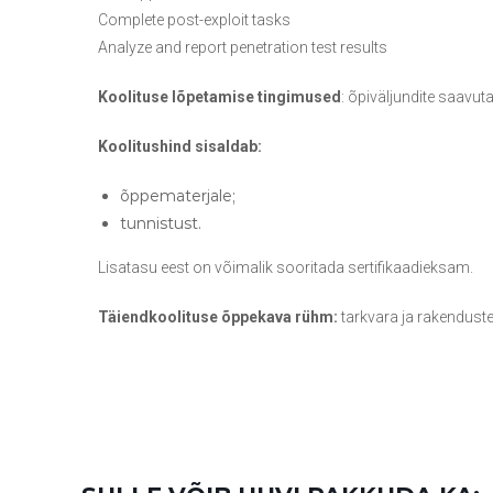
Complete post-exploit tasks
Analyze and report penetration test results
Koolituse lõpetamise tingimused
: õpiväljundite saavuta
Koolitushind sisaldab:
õppematerjale;
tunnistust.
Lisatasu eest on võimalik sooritada sertifikaadieksam.
Täiendkoolituse õppekava rühm:
tarkvara ja rakendust