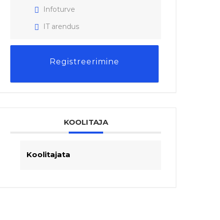
Infoturve
IT arendus
Registreerimine
KOOLITAJA
Koolitajata