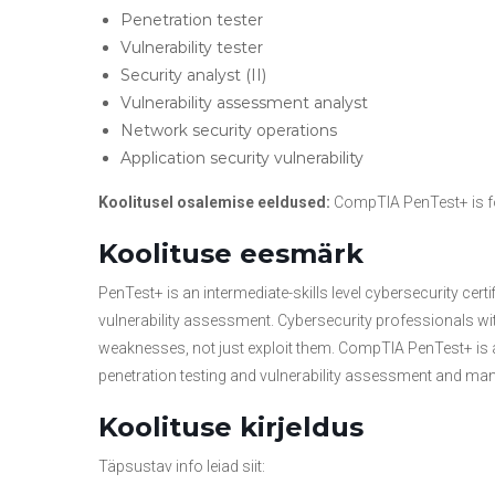
Penetration tester
Vulnerability tester
Security analyst (II)
Vulnerability assessment analyst
Network security operations
Application security vulnerability
Koolitusel osalemise eeldused:
CompTIA PenTest+ is for
Koolituse eesmärk
PenTest+ is an intermediate-skills level cybersecurity cert
vulnerability assessment. Cybersecurity professionals
weaknesses, not just exploit them. CompTIA PenTest+ is a 
penetration testing and vulnerability assessment and m
Koolituse kirjeldus
Täpsustav info leiad siit: