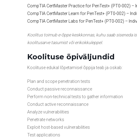
CompTIA CertMaster Practice for PenTest+ (PT0-002) – I
CompTIA CertMaster Learn for PenTest+ (PT0-002) – Ind
CompTIA CertMaster Labs for PenTest+ (PT0-002) – Indi
Koolitus toimub e-õppe keskkonnas, kuhu saab siseneda isik
koolitusarve tasumist või erikokkuleppel.
Koolituse õpiväljundid
Koolituse edukal lõpetamisel õppija teab ja oskab:
Plan and scope penetration tests
Conduct passive reconnaissance
Perform non-technical tests to gather information
Conduct active reconnaissance
Analyze vulnerabilities
Penetrate networks
Exploit host-based vulnerabilities
Test applications