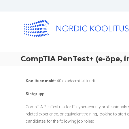
CompTIA PenTest+ (e-õpe, in
Koolituse maht:
40 akadeemilist tundi.
Sihtgrupp:
CompTIA PenTest+ is for IT cybersecurity professionals w
related experience, or equivalent training, looking to sta
candidates for the following job roles: