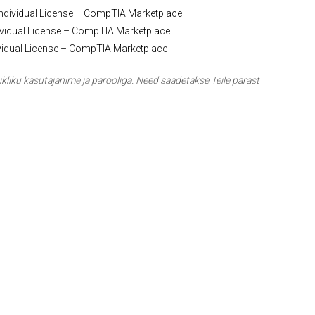
ndividual License – CompTIA Marketplace
ividual License – CompTIA Marketplace
vidual License – CompTIA Marketplace
liku kasutajanime ja parooliga. Need saadetakse Teile pärast