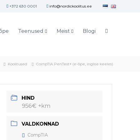
+372 630 0001
info@nordickoolitus.ee
õpe
Teenused
Meist
Blogi
Koolitused
CompTIA PenTest+ (e-õpe, inglise keeles)
HIND
956€ +km
VALDKONNAD
CompTIA