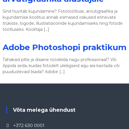
Sind huvitab kujundamine? Fototöötluse, arvutigraafika ja
kujundamise koolitus annab esmased oskused erinevate
trükiste, logode, illustratsioonide kujundamiseks ning fotode
töötluseks. Koolitaja […]
Adobe Photoshopi praktikum
Tahaksid pilte ja disaine töödelda nagu professionaal? Või
õppida seda, kuidas fotodelt üleliigseid asju ära kaotada või
puuduolevaid lisada? Adobe […]
Võta meiega ühendust
+372 630 0001