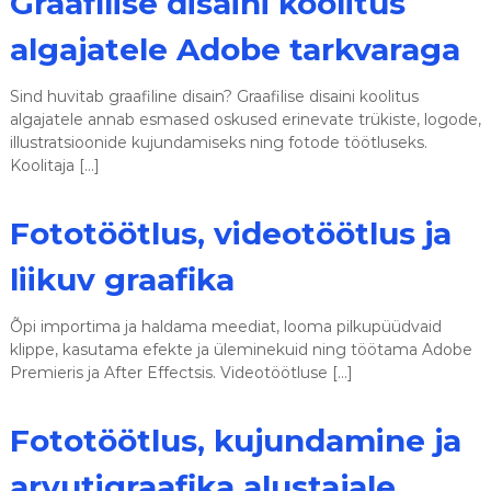
Graafilise disaini koolitus
s
e
algajatele Adobe tarkvaraga
d
Sind huvitab graafiline disain? Graafilise disaini koolitus
algajatele annab esmased oskused erinevate trükiste, logode,
illustratsioonide kujundamiseks ning fotode töötluseks.
Koolitaja […]
Fototöötlus, videotöötlus ja
liikuv graafika
Õpi importima ja haldama meediat, looma pilkupüüdvaid
klippe, kasutama efekte ja üleminekuid ning töötama Adobe
Premieris ja After Effectsis. Videotöötluse […]
Fototöötlus, kujundamine ja
arvutigraafika alustajale