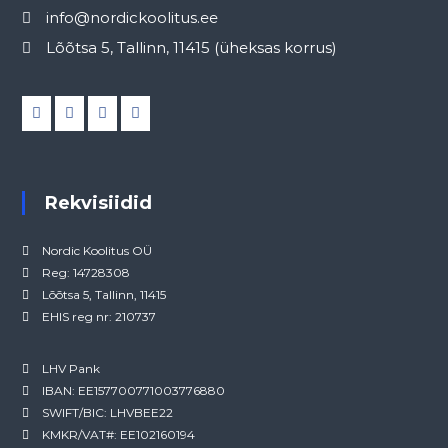
info@nordickoolitus.ee
Lõõtsa 5, Tallinn, 11415 (üheksas korrus)
Rekvisiidid
Nordic Koolitus OÜ
Reg: 14728308
Lõõtsa 5, Tallinn, 11415
EHIS reg nr: 210737
LHV Pank
IBAN: EE157700771003776880
SWIFT/BIC: LHVBEE22
KMKR/VAT#: EE102160194