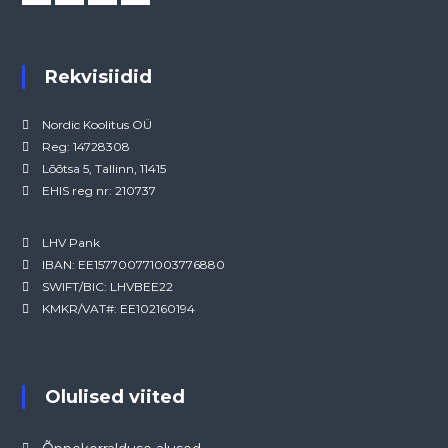
Rekvisiidid
Nordic Koolitus OÜ
Reg: 14728308
Lõõtsa 5, Tallinn, 11415
EHIS reg nr: 210737
LHV Pank
IBAN: EE157700771003776880
SWIFT/BIC: LHVBEE22
KMKR/VAT#: EE102160194
Olulised viited