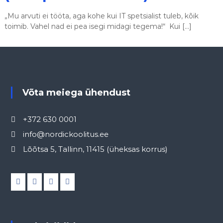
„Mu arvuti ei tööta, aga kohe kui IT spetsialist tuleb, kõik
toimib. Vahel nad ei pea isegi midagi tegema!“ Kui […]
Võta meiega ühendust
+372 630 0001
info@nordickoolitus.ee
Lõõtsa 5, Tallinn, 11415 (üheksas korrus)