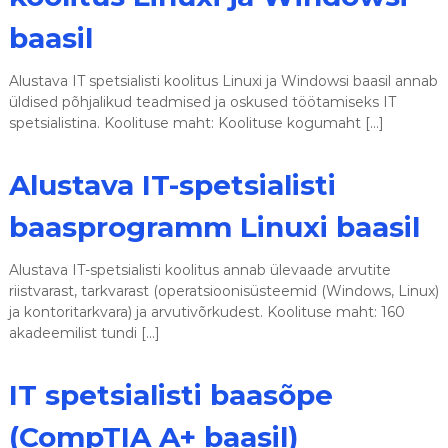
s
baasil
e
d
Alustava IT spetsialisti koolitus Linuxi ja Windowsi baasil annab
üldised põhjalikud teadmised ja oskused töötamiseks IT
spetsialistina. Koolituse maht: Koolituse kogumaht […]
Alustava IT-spetsialisti
baasprogramm Linuxi baasil
Alustava IT-spetsialisti koolitus annab ülevaade arvutite
riistvarast, tarkvarast (operatsioonisüsteemid (Windows, Linux)
ja kontoritarkvara) ja arvutivõrkudest. Koolituse maht: 160
akadeemilist tundi […]
IT spetsialisti baasõpe
(CompTIA A+ baasil)