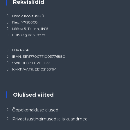
Rekvisiidid
Nordic Koolitus OÜ
Reg: 14728308
Lõõtsa 5, Tallinn, 11415
EHIS reg nr: 210737
LHV Pank
IBAN: EE157700771003776880
SWIFT/BIC: LHVBEE22
KMKR/VAT#: EE102160194
Olulised viited
Õppekorralduse alused
Privaatsustingimused ja isikuandmed