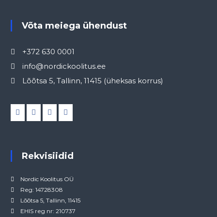
Võta meiega ühendust
+372 630 0001
info@nordickoolitus.ee
Lõõtsa 5, Tallinn, 11415 (üheksas korrus)
Rekvisiidid
Nordic Koolitus OÜ
Reg: 14728308
Lõõtsa 5, Tallinn, 11415
EHIS reg nr: 210737