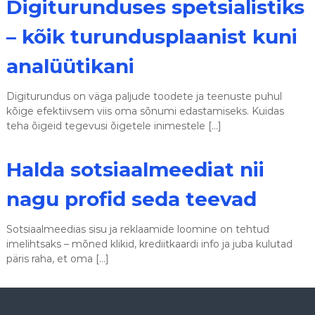
Digiturunduses spetsialistiks
– kõik turundusplaanist kuni
analüütikani
Digiturundus on väga paljude toodete ja teenuste puhul
kõige efektiivsem viis oma sõnumi edastamiseks. Kuidas
teha õigeid tegevusi õigetele inimestele […]
Halda sotsiaalmeediat nii
nagu profid seda teevad
Sotsiaalmeedias sisu ja reklaamide loomine on tehtud
imelihtsaks – mõned klikid, krediitkaardi info ja juba kulutad
päris raha, et oma […]