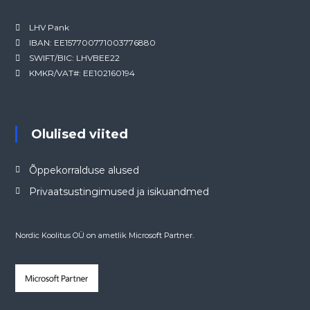
LHV Pank
IBAN: EE157700771003776880
SWIFT/BIC: LHVBEE22
KMKR/VAT#: EE102160194
Olulised viited
Õppekorralduse alused
Privaatsustingimused ja isikuandmed
Nordic Koolitus OÜ on ametlik Microsoft Partner.