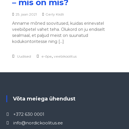
– mis on mis?
25. jaan 2021
Gerly Kiidli
Anname mõned soovitused, kuidas erinevatel
veebiõpetel vahet teha. Olukord on ju endiselt
sealmaal, et paljud meist on suunatud
kodukontoritesse ning […]
,
Uudised
e-õpe
veebikoolitus
Võta meiega ühendust
+372 630 0001
info@nordickoolitus.ee