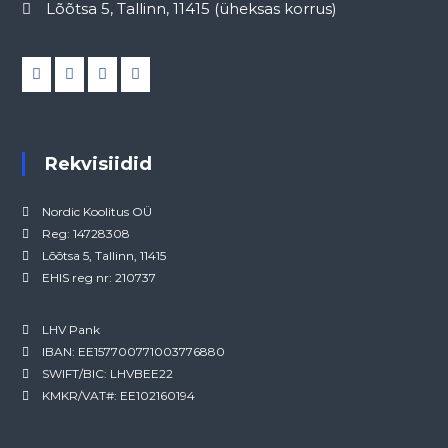
Lõõtsa 5, Tallinn, 11415 (üheksas korrus)
Rekvisiidid
Nordic Koolitus OÜ
Reg: 14728308
Lõõtsa 5, Tallinn, 11415
EHIS reg nr: 210737
LHV Pank
IBAN: EE157700771003776880
SWIFT/BIC: LHVBEE22
KMKR/VAT#: EE102160194