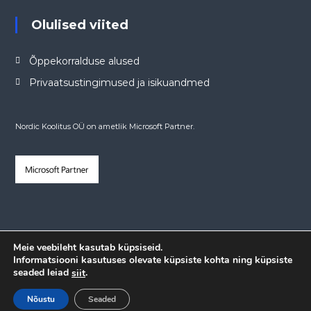
Olulised viited
Õppekorralduse alused
Privaatsustingimused ja isikuandmed
Nordic Koolitus OÜ on ametlik Microsoft Partner.
Meie veebileht kasutab küpsiseid.
Informatsiooni kasutuses olevate küpsiste kohta ning küpsiste
seaded leiad
.
siit
Nõustu
Seaded