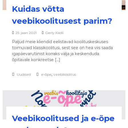
s
Kuidas võtta
e
d
veebikoolitusest parim?
25. jaan 2021
Gerly Kiidli
Paljud meie kliendid eelistavad koolituskeskuses
toimuvaid klassikoolitusi, sest see on hea viis saada
igapäevarutiinist korraks välja ja keskenduda
õpitavale konkreetse […]
,
Uudised
e-õpe
veebikoolitus
Veebikoolitused ja e-õpe