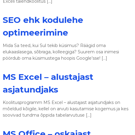
Exceli täiendkoolitus […]
SEO ehk kodulehe
optimeerimine
Mida Sa teed, kui Sul tekib küsimus? Räägid oma
elukaaslasega, sõbraga, kolleegiga? Suurem osa inimesi
pöördub oma küsimustega hoopis Google’sse! […]
MS Excel – alustajast
asjatundjaks
Koolitusprogramm MS Excel – alustajast asjatundjaks on
mõeldud kõigile, kellel on arvuti kasutamise kogemus ja kes
soovivad tundma õppida tabelarvutuse […]
MS Office – oskajast