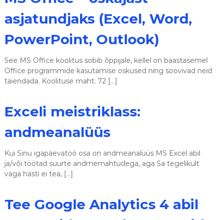
asjatundjaks (Excel, Word,
PowerPoint, Outlook)
See MS Office koolitus sobib õppijale, kellel on baastasemel
Office programmide kasutamise oskused ning soovivad neid
täiendada. Koolituse maht: 72 […]
Exceli meistriklass:
andmeanalüüs
Kui Sinu igapäevatöö osa on andmeanalüüs MS Excel abil
ja/või töötad suurte andmemahtudega, aga Sa tegelikult
väga hästi ei tea, […]
Tee Google Analytics 4 abil