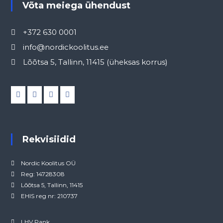
Võta meiega ühendust
+372 630 0001
info@nordickoolitus.ee
Lõõtsa 5, Tallinn, 11415 (üheksas korrus)
Rekvisiidid
Nordic Koolitus OÜ
Reg: 14728308
Lõõtsa 5, Tallinn, 11415
EHIS reg nr: 210737
LHV Pank