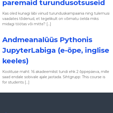
paremaid turundusotsuseid
Kas oled kunagi läbi viinud turunduskampaania ning tulemusi
vaadates tõdenud, et tegelikult on võimatu öelda miks
midagi töötas või mitte? […]
Andmeanalüüs Pythonis
JupyterLabiga (e-õpe, inglise
keeles)
Koolituse maht: 16 akadeemilist tundi ehk 2 õppepäeva, mille
saad endale sobivale ajale jaotada. Sihtgrupp: This course is
for students […]